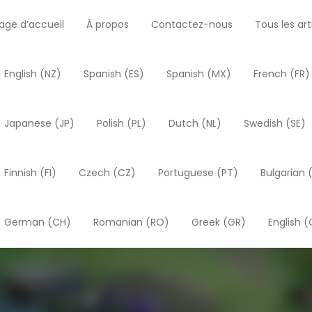
age d’accueil
À propos
Contactez-nous
Tous les art
English (NZ)
Spanish (ES)
Spanish (MX)
French (FR)
Japanese (JP)
Polish (PL)
Dutch (NL)
Swedish (SE)
Finnish (FI)
Czech (CZ)
Portuguese (PT)
Bulgarian 
German (CH)
Romanian (RO)
Greek (GR)
English (