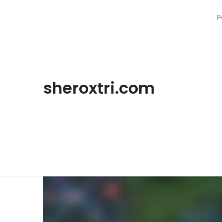
Skip
to
P
content
sheroxtri.com