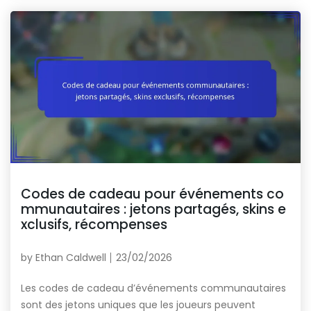
Codes de cadeau pour événements co
mmunautaires : jetons partagés, skins e
xclusifs, récompenses
by
Ethan Caldwell
23/02/2026
Les codes de cadeau d’événements communautaires
sont des jetons uniques que les joueurs peuvent