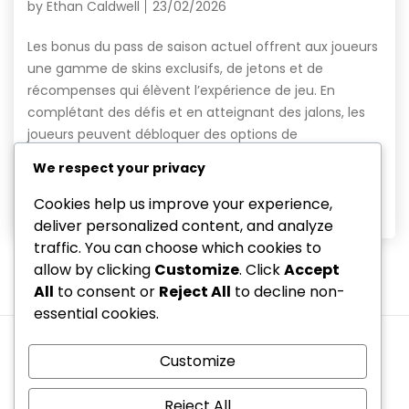
by
Ethan Caldwell
23/02/2026
Les bonus du pass de saison actuel offrent aux joueurs
une gamme de skins exclusifs, de jetons et de
récompenses qui élèvent l’expérience de jeu. En
complétant des défis et en atteignant des jalons, les
joueurs peuvent débloquer des options de
personnalisation uniques et améliorer leur gameplay.
We respect your privacy
Ces bonus attrayants sont conçus pour offrir une […]
Cookies help us improve your experience,
Read More
deliver personalized content, and analyze
traffic. You can choose which cookies to
allow by clicking
Customize
. Click
Accept
All
to consent or
Reject All
to decline non-
1
2
3
4
5
essential cookies.
À propos
Termes et conditions
Customize
Préférences de cookies
Contactez-nous
Politique de confidentialité
Reject All