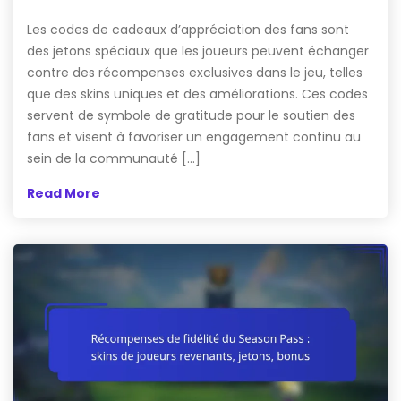
Les codes de cadeaux d’appréciation des fans sont
des jetons spéciaux que les joueurs peuvent échanger
contre des récompenses exclusives dans le jeu, telles
que des skins uniques et des améliorations. Ces codes
servent de symbole de gratitude pour le soutien des
fans et visent à favoriser un engagement continu au
sein de la communauté […]
Read More