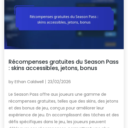
Récompenses gratuites du Season Pass
: skins accessibles, jetons, bonus
by
Ethan Caldwell
23/02/2026
Le Season Pass offre aux joueurs une gamme de
récompenses gratuites, telles que des skins, des jetons
et des bonus de jeu, conçus pour améliorer leur
expérience de jeu. En accomplissant des tâches et des
défis spécifiques dans le jeu, les joueurs peuvent