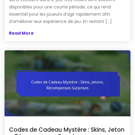
disponibles pour une courte période, ce qui rend
essentiel pour les joueurs d’agir rapidement afin
d’améliorer leur expérience de jeu. En restant […]
Read More
Codes de Cadeau Mystère : Skins, Jeton