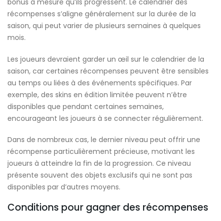
bonus à mesure qu’ils progressent. Le calendrier des
récompenses s’aligne généralement sur la durée de la
saison, qui peut varier de plusieurs semaines à quelques
mois.
Les joueurs devraient garder un œil sur le calendrier de la
saison, car certaines récompenses peuvent être sensibles
au temps ou liées à des événements spécifiques. Par
exemple, des skins en édition limitée peuvent n’être
disponibles que pendant certaines semaines,
encourageant les joueurs à se connecter régulièrement.
Dans de nombreux cas, le dernier niveau peut offrir une
récompense particulièrement précieuse, motivant les
joueurs à atteindre la fin de la progression. Ce niveau
présente souvent des objets exclusifs qui ne sont pas
disponibles par d’autres moyens.
Conditions pour gagner des récompenses