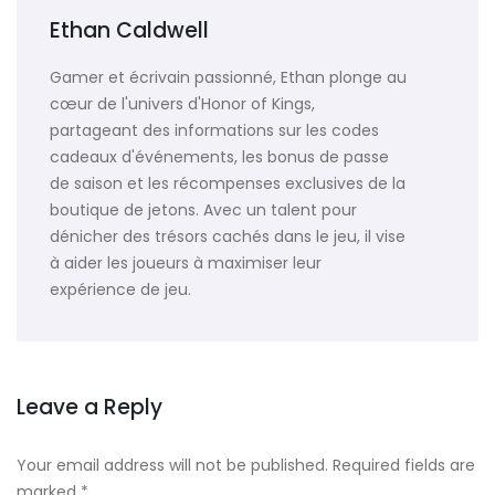
Ethan Caldwell
Gamer et écrivain passionné, Ethan plonge au
cœur de l'univers d'Honor of Kings,
partageant des informations sur les codes
cadeaux d'événements, les bonus de passe
de saison et les récompenses exclusives de la
boutique de jetons. Avec un talent pour
dénicher des trésors cachés dans le jeu, il vise
à aider les joueurs à maximiser leur
expérience de jeu.
Leave a Reply
Your email address will not be published.
Required fields are
marked
*