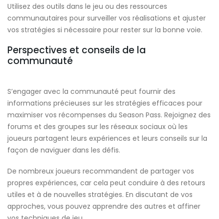
Utilisez des outils dans le jeu ou des ressources
communautaires pour surveiller vos réalisations et ajuster
vos stratégies si nécessaire pour rester sur la bonne voie.
Perspectives et conseils de la
communauté
S’engager avec la communauté peut fournir des
informations précieuses sur les stratégies efficaces pour
maximiser vos récompenses du Season Pass. Rejoignez des
forums et des groupes sur les réseaux sociaux où les
joueurs partagent leurs expériences et leurs conseils sur la
façon de naviguer dans les défis.
De nombreux joueurs recommandent de partager vos
propres expériences, car cela peut conduire à des retours
utiles et à de nouvelles stratégies. En discutant de vos
approches, vous pouvez apprendre des autres et affiner
vos techniques de jeu.