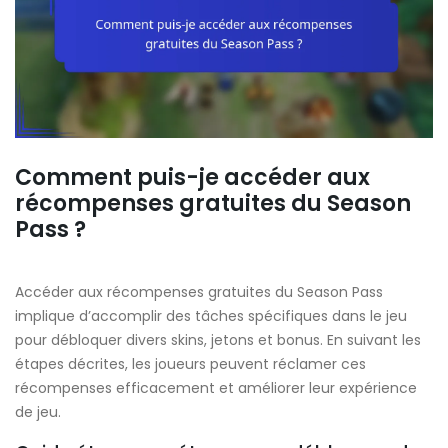
Comment puis-je accéder aux
récompenses gratuites du Season
Pass ?
Accéder aux récompenses gratuites du Season Pass
implique d’accomplir des tâches spécifiques dans le jeu
pour débloquer divers skins, jetons et bonus. En suivant les
étapes décrites, les joueurs peuvent réclamer ces
récompenses efficacement et améliorer leur expérience
de jeu.