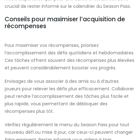
crucial de rester informé sur le calendrier du Season Pass.
Conseils pour maximiser l’acquisition de
récompenses
Pour maximiser vos récompenses, priorisez
l’accomplissement des défis quotidiens et hebdomadaires.
Ces tâches offrent souvent des récompenses plus élevées
et peuvent considérablement booster vos progrès.
Envisagez de vous associer à des amis ou à d’autres
joueurs pour relever les défis plus efficacement. Collaborer
peut rendre l’accomplissement des tâches plus facile et
plus rapide, vous permettant de débloquer des
récompenses plus tôt.
Vérifiez régulièrement le menu du Season Pass pour tout
nouveau défi ou mise à jour, car ceux-ci peuvent changer
fréquemment. Rester informé vous aidera à tirer