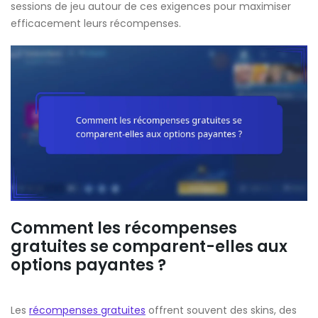
sessions de jeu autour de ces exigences pour maximiser
efficacement leurs récompenses.
Comment les récompenses
gratuites se comparent-elles aux
options payantes ?
Les
récompenses gratuites
offrent souvent des skins, des