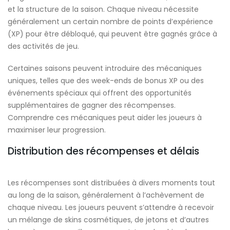
et la structure de la saison. Chaque niveau nécessite
généralement un certain nombre de points d’expérience
(XP) pour être débloqué, qui peuvent être gagnés grâce à
des activités de jeu.
Certaines saisons peuvent introduire des mécaniques
uniques, telles que des week-ends de bonus XP ou des
événements spéciaux qui offrent des opportunités
supplémentaires de gagner des récompenses.
Comprendre ces mécaniques peut aider les joueurs à
maximiser leur progression.
Distribution des récompenses et délais
Les récompenses sont distribuées à divers moments tout
au long de la saison, généralement à l’achèvement de
chaque niveau. Les joueurs peuvent s’attendre à recevoir
un mélange de skins cosmétiques, de jetons et d’autres