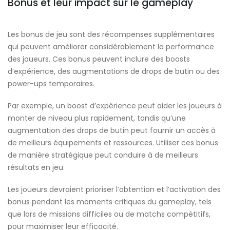
Bonus et leur impact sur le gameplay
Les bonus de jeu sont des récompenses supplémentaires
qui peuvent améliorer considérablement la performance
des joueurs. Ces bonus peuvent inclure des boosts
d’expérience, des augmentations de drops de butin ou des
power-ups temporaires.
Par exemple, un boost d’expérience peut aider les joueurs à
monter de niveau plus rapidement, tandis qu’une
augmentation des drops de butin peut fournir un accès à
de meilleurs équipements et ressources. Utiliser ces bonus
de manière stratégique peut conduire à de meilleurs
résultats en jeu.
Les joueurs devraient prioriser l’obtention et l’activation des
bonus pendant les moments critiques du gameplay, tels
que lors de missions difficiles ou de matchs compétitifs,
pour maximiser leur efficacité.